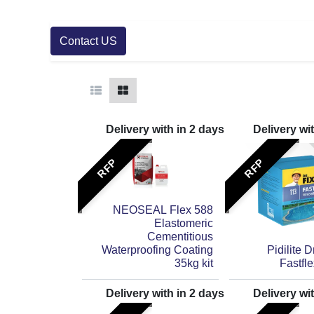
Contact US
Delivery with in
2
days
Delivery wi
RFP
RFP
NEOSEAL Flex 588
Elastomeric
Cementitious
Waterproofing Coating
Pidilite D
35kg kit
Fastfle
Delivery with in
2
days
Delivery wi