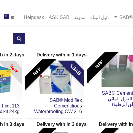
0
SA
دليل البناء
مدونة
ASK SAB
Helpdesk
th in
2
days
Delivery with in
1
days
RFP
A
B
جديد!
S
®
RFP
SAB® Cementi
العزل المائي
SAB® Modiflex
ق الرطبة)
r.Fixit 113
Cementitious
x kit 24kg
Waterproofing CW 216
th in
3
days
Delivery with in
3
days
Delivery with i