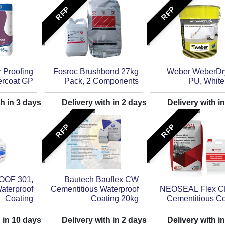
RFP
RFP
 Proofing
Fosroc Brushbond 27kg
Weber WeberDr
rcoat GP
Pack, 2 Components
PU, White
th in
3
days
Delivery with in
2
days
Delivery with i
RFP
RFP
OOF 301,
Bautech Bauflex CW
aterproof
Cementitious Waterproof
NEOSEAL Flex 
Coating
Coating 20kg
Cementitious Co
h in
10
days
Delivery with in
2
days
Delivery with i