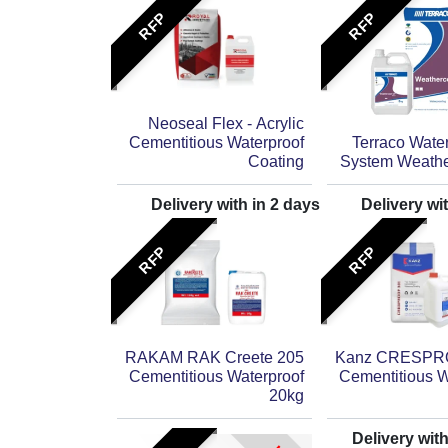
RFP
RFP
Neoseal Flex - Acrylic
Cementitious Waterproof
Terraco Water
Coating
System Weathe
Delivery with in
2
days
Delivery wi
RFP
RFP
RAKAM RAK Creete 205
Kanz CRESPR
Cementitious Waterproof
Cementitious W
20kg
Delivery wit