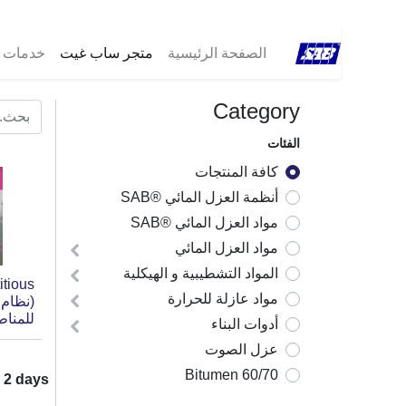
الصفحة الرئيسية
متجر ساب غيت
خدمات ®B
Category
الفئات
كافة المنتجات
أنظمة العزل المائي ®SAB
مواد العزل المائي ®SAB
مواد العزل المائي
المواد التشطيبية و الهيكلية
tious
مواد عازلة للحرارة
(نظام 
للمناط
أدوات البناء
عزل الصوت
Bitumen 60/70
n
2
days