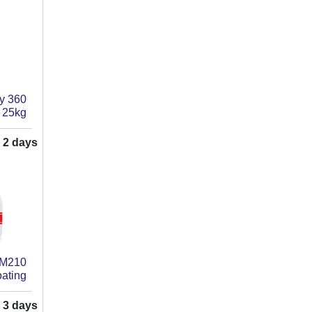
y 360
 25kg
n
2
days
CM210
ating
n
3
days