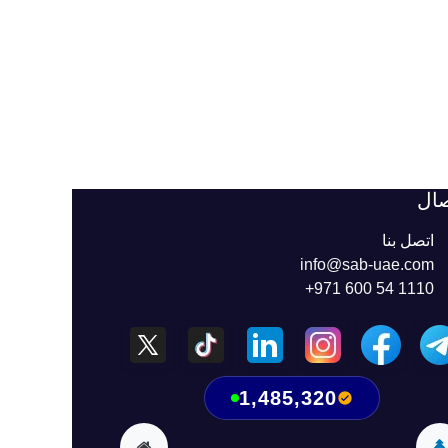
صال
اتصل بنا
info@sab-uae.com
+971 600 54 1110
1,485,320