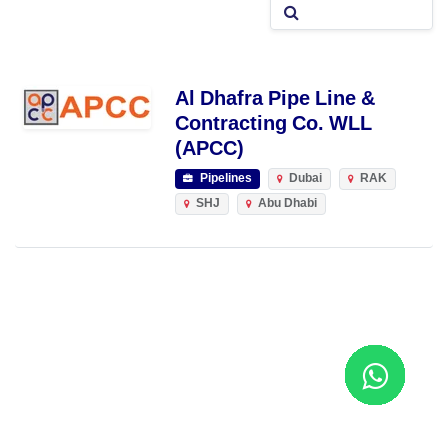
Al Dhafra Pipe Line &
Contracting Co. WLL
(APCC)
Pipelines
Dubai
RAK
SHJ
Abu Dhabi