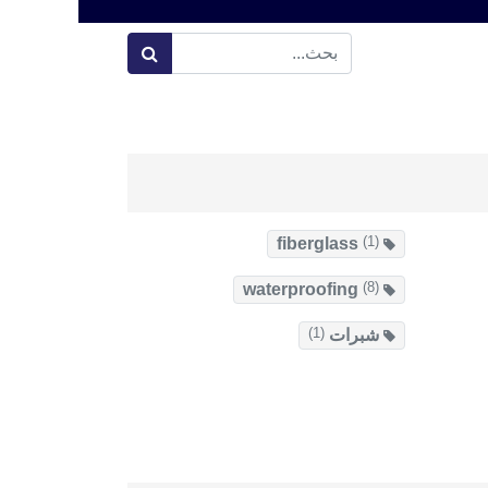
(1)
fiberglass
(8)
waterproofing
(1)
شبرات