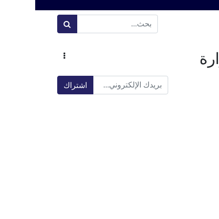
رة
اشتراك