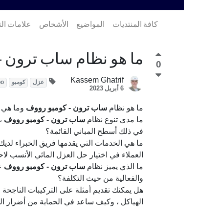
كافة المنتديات
المواضيع
الأشخاص
علامات ال
ما هو نظام ساب ترون - 
0
Kassem Ghatrif
عزل
كومبو
bo
6 أبريل 2023
ما هو نظام
ساب ترون - كومبو رووف
وما هي م
ما مدى تنوع نظام
ساب ترون - كومبو رووف
، 
في ذلك أسطح المباني القائمة؟
ما هي الخدمات التي يقدمها فريق الخبراء لد
العملاء في اختيار حل العزل المائي الأنسب لا
ما الذي يميز نظام
ساب ترون - كومبو رووف
عن
والفعالية من حيث التكلفة؟
هل يمكنك تقديم أمثلة على التركيبات الناجحة 
الهياكل ، وكيف ساعد في الحماية من أضرار ال