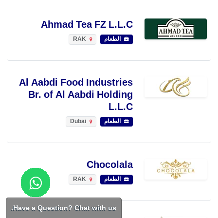
Ahmad Tea FZ L.L.C
الطعام
RAK
Al Aabdi Food Industries
Br. of Al Aabdi Holding
L.L.C
الطعام
Dubai
Chocolala
الطعام
RAK
Have a Question? Chat with us.