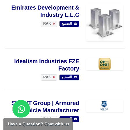
Emirates Development &
Industry L.L.C
التصنيع
RAK
Idealism Industries FZE
Factory
التصنيع
RAK
STREIT Group | Armored
Vehicle Manufacturer
التصنيع
RAK
Have a Question? Chat with us.