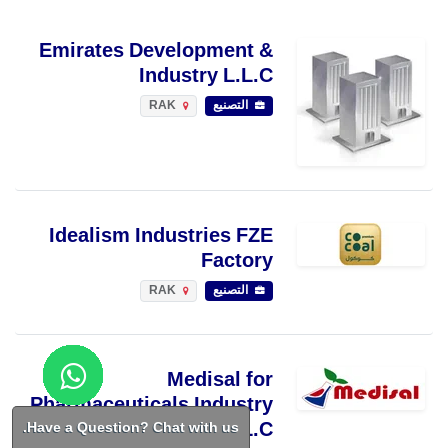
Emirates Development &
Industry L.L.C
التصنيع
RAK
Idealism Industries FZE
Factory
التصنيع
RAK
Medisal for
Pharmaceuticals Industry
Have a Question? Chat with us.
L.L.C