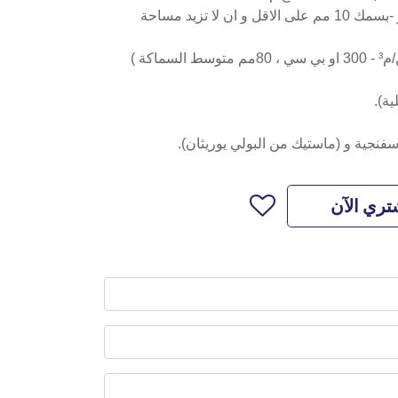
4- فواصل التمدد من الواح الفايبر -بسمك 10 مم على الاقل و ان لا تزيد مساحة
5- صبية خرسانة سكريد (20نيوتن/م³ - 300 او بي سي ، 80مم متوسط السماكة )
تري الآن