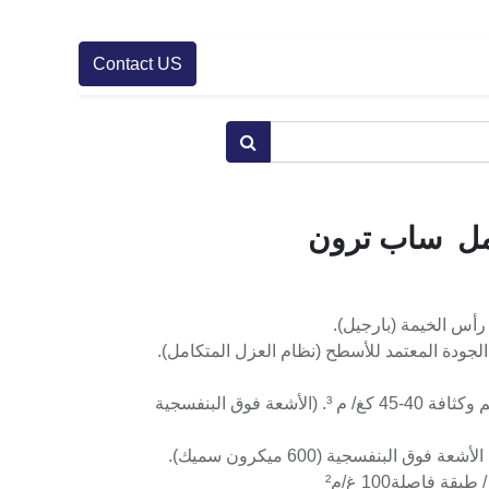
Contact US
امل ساب ترون
أس الخيمة (بارجيل).
الجودة المعتمد للأسطح (نظام العزل المتكامل).
1- فوم بولي يوريثان بسمك 60 مم وكثافة 40-45 كغ/ م ³. (الأشعة فوق البنفسجية