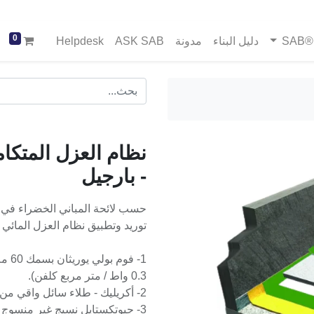
0
SA
دليل البناء
مدونة
ASK SAB
Helpdesk
نظام العزل المتك
- بارجيل
حسب لائحة المباني الخضراء في ر
توريد وتطبيق نظام العزل المائي 
0.3 واط / متر مربع كلفن).
2- أكريليك - طلاء سائل واقي من الأشعة فوق البنفسجية (600 ميكرون سميك).
3- جيوتكستايل نسيج غير منسوج / طبقة فاصلة100 غ/م²