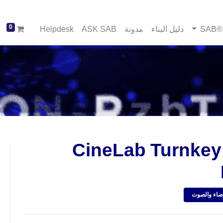
0
SA
دليل البناء
مدونة
ASK SAB
Helpdesk
CineLab Turnkey
ضاء والصوت