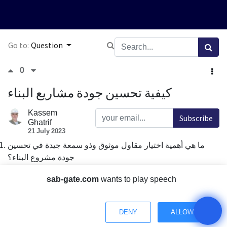
Go to:
Question
0
كيفية تحسين جودة مشاريع البناء
Kassem
Subscribe
Ghatrif
21 July 2023
ما هي أهمية اختيار مقاول موثوق وذو سمعة جيدة في تحسين
جودة مشروع البناء؟
ما هي الخطوات التي يجب اتخاذها لضمان استخدام مواد بناء ذات
sab-gate.com
wants to play speech
جودة عالية في المشروع؟
كيف يمكن مراقبة العملية بشكل فعال للتأكد من تنفيذ الأعمال
بشكل صحيح وفقًا للمواصفات المطلوبة؟
DENY
ALLOW
ما هي أفضل الطرق للتواصل مع فريق العمل والمقاول لضمان